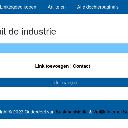
Linktegoed kopen
Artikelen
Alle dochterpagina's
it de industrie
Link toevoegen
Contact
Link toevoegen
ight © 2023 Onderdeel van
BaakmanMedia
&
Vrolijk Internet S