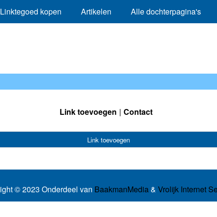
Linktegoed kopen
Artikelen
Alle dochterpagina's
Link toevoegen
Contact
Link toevoegen
ight © 2023 Onderdeel van
BaakmanMedia
&
Vrolijk Internet S