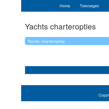
Home
Toevoegen
Yachts charteropties
Yachts charteropties
Copyr